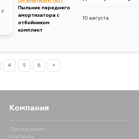
OPSHB-ASHF-KIT
Пыльник переднего
амортизатора с
10 августа
отбойником
комплект
4
5
6
>
Компания
Поставщикам
Контакты