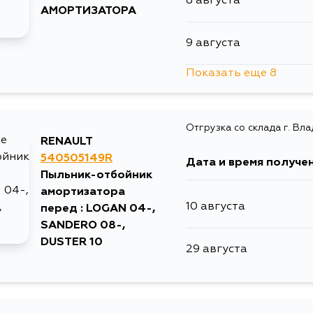
8 августа
АМОРТИЗАТОРА
9 августа
Показать еще 8
10 августа
Отгрузка со склада г. Вл
11 августа
RENAULT
540505149R
Дата и время получе
13 августа
Пыльник-отбойник
амортизатора
10 августа
перед : LOGAN 04-,
14 августа
SANDERO 08-,
DUSTER 10
29 августа
14 августа
29 августа