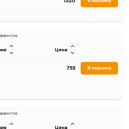
1320
В корзину
707
В корзину
адивосток
ния
Цена
755
В корзину
адивосток
ния
Цена