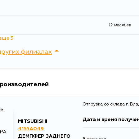
Renault
12 месяцев
еще 3
12 месяцев
других филиалах
12 месяцев
сток, Крыгина , д. 15
12 месяцев
производителей
Отгрузка со склада г. Вл
Дата и время получе
MITSUBISHI
4155A049
ДЕМПФЕР ЗАДНЕГО