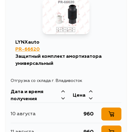
1034
15 августа
1281
15 августа
LYNXauto
PR-66620
1034
30 августа
Защитный комплект амортизатора
универсальный
1034
1 сентября
Отгрузка со склада г. Владивосток
1034
5 сентября
Дата и время
Цена
получения
960
10 августа
960
11 августа