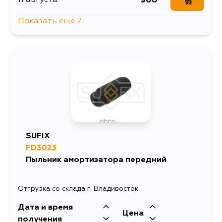
Показать еще 7
960
12 августа
960
13 августа
960
15 августа
1166
15 августа
SUFIX
FD3023
960
30 августа
Пыльник амортизатора передний
960
1 сентября
Отгрузка со склада г. Владивосток
Дата и время
960
5 сентября
Цена
получения