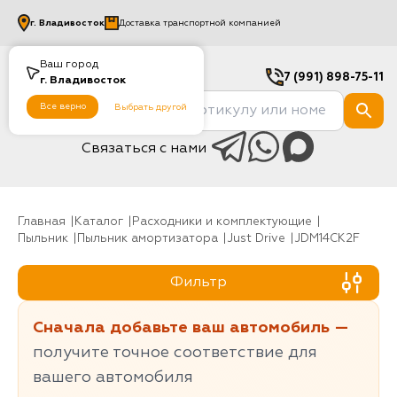
г.
Владивосток
Доставка транспортной компанией
Ваш город
7 (991) 898-75-11
г.
Владивосток
Все верно
Выбрать другой
Связаться с нами
Главная
Каталог
Расходники и комплектующие
Пыльник
Пыльник амортизатора
Just Drive
JDM14CK2F
Фильтр
Сначала добавьте ваш автомобиль —
получите точное соответствие для
вашего автомобиля