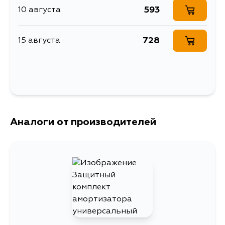
CB2A, CB1W, CB2W, CJ4A, CK5A,
593
10 августа
CJ5A, U14D, U14T, U14L, U12V, U14TP,
U12T, U11V, U14V, U11TP, U11T, CB2V,
CB1V, U18V, U18T, U18TP, U41T,
U41TP, U41V, U14VG, U14TG
728
15 августа
Аналоги от производителей