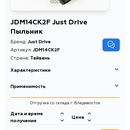
JDM14CK2F Just Drive
Пыльник
Бренд:
Just Drive
Артикул:
JDM14CK2F
Страна:
Тайвань
Характеристики
Масса, кг
0.14
Применимость
Описание
Пыльник
Mitsubishi
Отгрузка со склада г. Владивосток
Кузов
Двигатель
Дата и время
Цена
CK8A, CK8AR, CM8A, CK1A, CK2A,
получения
CK4A, CK5AR, CJ1A, CJ2A, CK6A,
CL2A, CM2A, CA1A, CA2A, CB1A,