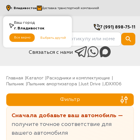
г.
Владивосток
Доставка транспортной компанией
Ваш город
7 (991) 898-75-11
г.
Владивосток
Все верно
Выбрать другой
Связаться с нами
Главная
Каталог
Расходники и комплектующие
Пыльник
Пыльник амортизатора
Just Drive
JDXX106
Фильтр
Сначала добавьте ваш автомобиль —
получите точное соответствие для
вашего автомобиля