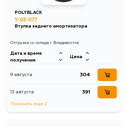
1064
12 августа
POLYBLACK
Y-03-077
235
13 августа
Втулка заднего амортизатора
282
14 августа
Отгрузка со склада г. Владивосток
Дата и время
235
15 августа
Цена
получения
235
30 августа
304
9 августа
391
12 августа
Показать еще 2
1098
12 августа
341
14 августа