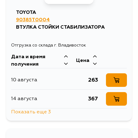
KUN16, LAN25, LAN35, LN165,
LN166, LN167, LN170, LN171, LN172,
TOYOTA
LN190, LN191, LN192, LN200,
RZN167, RZN168, RZN169, RZN173,
90385T0004
RZN174, RZN193, RZN194, RZN200,
ВТУЛКА СТОЙКИ СТАБИЛИЗАТОРА
TGN10, TGN11, TGN15, TGN16, TGN26,
VZN167, VZN172, KUN40, TGN40,
TGN41
Отгрузка со склада г. Владивосток
Дата и время
Цена
получения
263
10 августа
367
14 августа
Показать еще 3
634
1 сентября
614
4 сентября