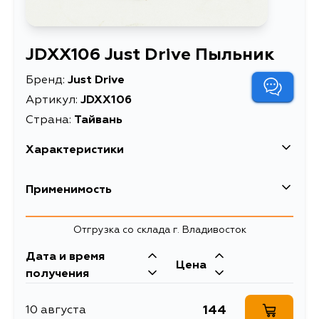
JDXX106 Just Drive Пыльник
Бренд:
Just Drive
Артикул:
JDXX106
Страна:
Тайвань
Характеристики
Масса, кг
0.05
Применимость
Описание
Пыльник
Toyota
Отгрузка со склада г. Владивосток
Кузов
Двигатель
Дата и время
Цена
KZN205, KZN185, RZN180, RZN185,
1KZTE, 5VZFE, 5L,
получения
VZN180, VZN185, LN205, GGN50,
3RZFE, 1KZT,
GGN60, KUN51, KUN60, KUN61,
1KDFTV, 3L, 3RZF,
LAN50, TGN51, KUN51L, KUN60L,
2LTE, 2LT, 5LE,
144
10 августа
KUN61L, TGN51L, KUN50, TGN61,
2RZFE, 2KDFTV,