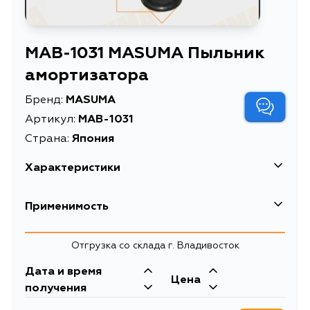
MAB-1031 MASUMA Пыльник
амортизатора
Бренд:
MASUMA
Артикул:
MAB-1031
Страна:
Япония
Характеристики
EAN-13
4560116570188
Применимость
Высота упаковки, мм
150
Mitsubishi
Отгрузка со склада г. Владивосток
Длина упаковки, мм
85
Кузов
Двигатель
Дата и время
Масса, кг
0.05
Цена
CU4W, CU5W, Z22A, Z22W, Z24A,
4G69, 4G64, 4A91,
получения
Z24W, CR9W, CR5W, CR6W, CS3W,
4A90, 4G94,
Объем упаковки, л
0.00108375
CS7A, CS7W, CS9W, CS2V, CS2W,
4G93, 4G63, 4G15,