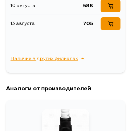
CS5W, CS6W, CU2W
4G18
588
10 августа
Описание
Пыльник амортизатора
Пыльник стоек
Расширенное описание
705
13 августа
MASUMA
Ширина упаковки, мм
85
Наличие в других филиалах
г. Владивосток,
Выбрать
Крыгина , д. 15
Аналоги от производителей