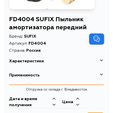
FD4004 SUFIX Пыльник
амортизатора передний
Бренд:
SUFIX
Артикул:
FD4004
Страна:
Россия
Характеристики
Пыльник амортизатора
Применимость
Описание
передний
пыльники и отбойники
Отгрузка со склада г. Владивосток
Товарная группа
амортизаторов
Дата и время
Цена
получения