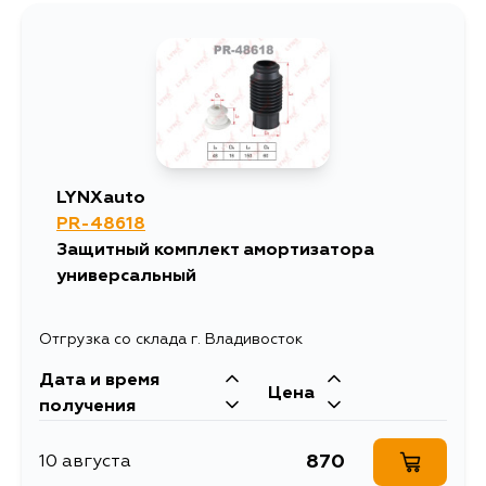
1034
12 августа
1034
14 августа
1281
14 августа
LYNXauto
PR-48618
1034
29 августа
Защитный комплект амортизатора
универсальный
1034
31 августа
Отгрузка со склада г. Владивосток
1034
4 сентября
Дата и время
Цена
получения
870
10 августа