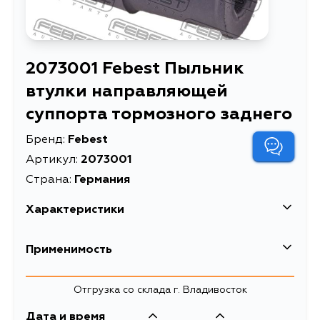
2073001 Febest Пыльник
втулки направляющей
суппорта тормозного заднего
Бренд:
Febest
Артикул:
2073001
Страна:
Германия
Характеристики
EAN-13
4056111083957
Применимость
Высота упаковки, мм
30
Ford
Отгрузка со склада г. Владивосток
Длина упаковки, мм
50
Кузов
Двигатель
Дата и время