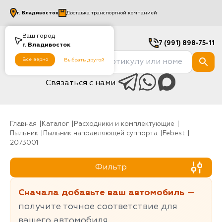
г.
Владивосток
Доставка транспортной компанией
Ваш город
7 (991) 898-75-11
г.
Владивосток
Все верно
Выбрать другой
Связаться с нами
Главная
Каталог
Расходники и комплектующие
Пыльник
Пыльник направляющей суппорта
Febest
2073001
Фильтр
Сначала добавьте ваш автомобиль —
получите точное соответствие для
вашего автомобиля