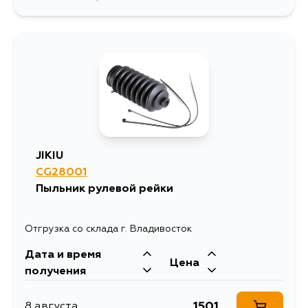
777
10 августа
1089
13 августа
897
13 августа
897
15 августа
JIKIU
CG28001
897
5 сентября
Пыльник рулевой рейки
Отгрузка со склада г. Владивосток
Дата и время
Цена
получения
1501
8 августа