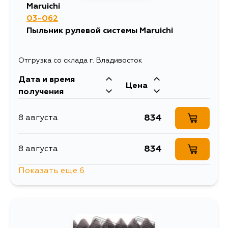
Maruichi
B20B9, B20B3,
B20B2, B18C6,
03-062
B18C3, B18C,
Пыльник рулевой системы Maruichi
B18B3, B18B1,
D13B8, D13B6,
B18B4
Отгрузка со склада г. Владивосток
Дата и время
Цена
получения
834
8 августа
834
8 августа
Показать еще 6
834
8 августа
834
10 августа