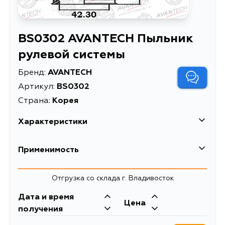
BS0302 AVANTECH Пыльник
рулевой системы
Бренд:
AVANTECH
Артикул:
BS0302
Страна:
Корея
Характеристики
EAN-13
4680261011852
Применимость
Высота упаковки, мм
215
Honda
Отгрузка со склада г. Владивосток
Длина упаковки, мм
77
Кузов
Двигатель
Дата и время
Масса, кг
0.176
Цена
ZC, D16A9, D16A7,
получения
D15B4, D15B3,
Объем упаковки, л
1.274735
D15B2, D13B2,