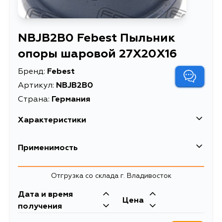
NBJB2B0 Febest Пыльник
опоры шаровой 27X20X16
Бренд:
Febest
Артикул:
NBJB2B0
Страна:
Германия
Характеристики
EAN-13
4056111054384
Применимость
Высота упаковки, мм
20
Nissan
Отгрузка со склада г. Владивосток
Длина упаковки, мм
35
Кузов
Двигатель
Дата и время
Масса, кг
0.017
Цена
ANZ10, AZ10, Z10, K11E, K11, WK11,
CGA3DE, CG13DE,
получения
CK11, K10, BK10, PK10, AK11, ANK11,
CG10DE, TD15
Пыльник опоры шаровой
Описание
HK11, WAK11