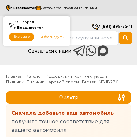
г.
Владивосток
Доставка транспортной компанией
Ваш город
7 (991) 898-75-11
г.
Владивосток
Все верно
Выбрать другой
Связаться с нами
Главная
Каталог
Расходники и комплектующие
Пыльник
Пыльник шаровой опоры
Febest
NBJB2B0
Фильтр
Сначала добавьте ваш автомобиль —
получите точное соответствие для
вашего автомобиля