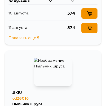
получения
574
10 августа
574
11 августа
Показать еще 5
707
14 августа
574
16 августа
574
17 августа
574
18 августа
JIKIU
cd28016
574
20 августа
Пыльник шруса