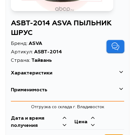
ASBT-2014 ASVA ПЫЛЬНИК
ШРУС
Бренд:
ASVA
Артикул:
ASBT-2014
Страна:
Тайвань
Характеристики
Масса, кг
0.1
Применимость
Описание
ПЫЛЬНИК ШРУС
Honda
Отгрузка со склада г. Владивосток
Кузов
Двигатель
Дата и время
Цена
B20B, B18B, D16A
получения