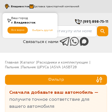
г.
Владивосток
Доставка транспортной компанией
Ваш город
7 (991) 898-75-11
г.
Владивосток
Все верно
Выбрать другой
Связаться с нами
Главная
Каталог
Расходники и комплектующие
Пыльник
Пыльник ШРУСа
ASVA
ASBT28
Фильтр
Сначала добавьте ваш автомобиль —
получите точное соответствие для
вашего автомобиля