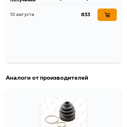
получения
GDA, GDE, GG3, GG5, GG9, GGA,
EJ206, EZ30D,
GGE, GD3, GD9, GG2, GD4, GG4,
EJ254, EJ204,
GD2, GDB, SF5, SF9
EJ202, EJ207,
833
10 августа
EJ205, EJ161, EJ152
Аналоги от производителей