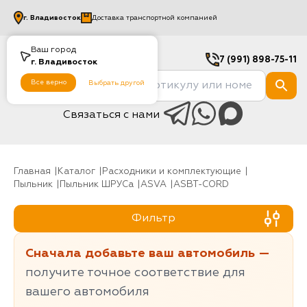
г.
Владивосток
Доставка транспортной компанией
Ваш город
7 (991) 898-75-11
г.
Владивосток
Все верно
Выбрать другой
Связаться с нами
Главная
Каталог
Расходники и комплектующие
Пыльник
Пыльник ШРУСа
ASVA
ASBT-CORD
Фильтр
Сначала добавьте ваш автомобиль —
получите точное соответствие для
вашего автомобиля