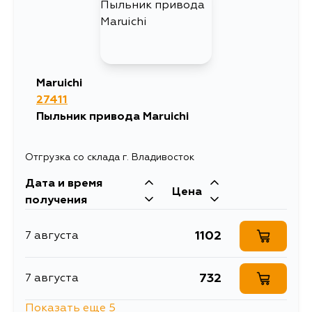
793
9 августа
1352
10 августа
Maruichi
27411
538
26 августа
Пыльник привода Maruichi
714
30 августа
Отгрузка со склада г. Владивосток
Дата и время
755
3 сентября
Цена
получения
1102
7 августа
732
7 августа
Показать еще 5