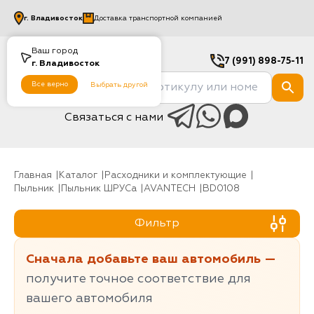
г.
Владивосток
Доставка транспортной компанией
Ваш город
7 (991) 898-75-11
г.
Владивосток
Все верно
Выбрать другой
Связаться с нами
Главная
Каталог
Расходники и комплектующие
Пыльник
Пыльник ШРУСа
AVANTECH
BD0108
Фильтр
Сначала добавьте ваш автомобиль —
получите точное соответствие для
вашего автомобиля