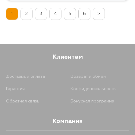
1
2
3
4
5
6
>
1493
9 августа
2247
10 августа
1875
12 августа
Клиентам
1760
26 августа
Доставка и оплата
Возврат и обмен
Гарантия
Конфиденциальность
1472
1 сентября
Обратная связь
Бонусная программа
Компания