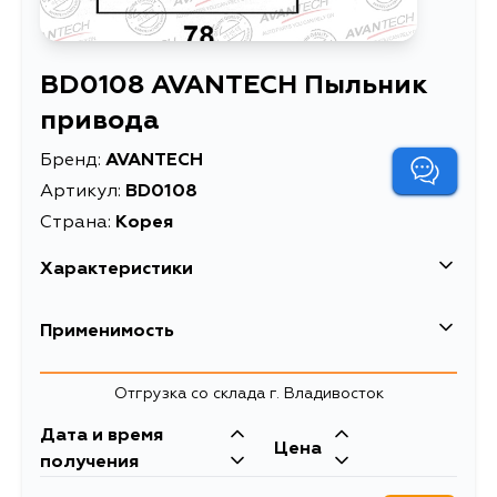
BD0108 AVANTECH Пыльник
привода
Бренд:
AVANTECH
Артикул:
BD0108
Страна:
Корея
Характеристики
EAN-13
4680261011432
Применимость
Высота упаковки, мм
115
Toyota
Отгрузка со склада г. Владивосток
Длина упаковки, мм
105
Кузов
Двигатель
Дата и время
Масса, кг
0.19
Chevrolet
Цена
AT191, ET196, ST195, ST195G, CV20,
3SFE, 3SGE, 3CT,
получения
VZV21, VZV20, CV30, 160, ST150,
2C, 4AFE
Объем упаковки, л
1.509375
162, CT150, ST170, ET176, AT160,