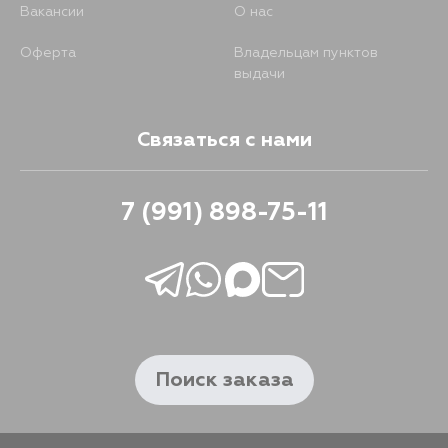
Вакансии
О нас
1619
9 сентября
Оферта
Владельцам пунктов
выдачи
1650
9 сентября
Связаться с нами
1253
12 сентября
7 (991) 898-75-11
1578
12 сентября
1583
12 сентября
1595
12 сентября
Поиск заказа
1607
12 сентября