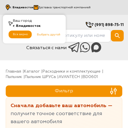
г.
Владивосток
Доставка транспортной компанией
Ваш город
7 (991) 898-75-11
г.
Владивосток
Все верно
Выбрать другой
Связаться с нами
Главная
Каталог
Расходники и комплектующие
Пыльник
Пыльник ШРУСа
AVANTECH
BD0601
Фильтр
Сначала добавьте ваш автомобиль —
получите точное соответствие для
вашего автомобиля