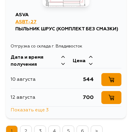
1572
30 августа
ASVA
ASBT-27
1583
30 августа
ПЫЛЬНИК ШРУС (КОМПЛЕКТ БЕЗ СМАЗКИ)
1588
31 августа
Отгрузка со склада г. Владивосток
Дата и время
814
1 сентября
Цена
получения
1537
2 сентября
544
10 августа
1560
2 сентября
700
12 августа
Показать еще 3
1572
2 сентября
692
15 августа
1
2
3
4
5
6
>
1583
2 сентября