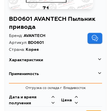
BD0601 AVANTECH Пыльник
привода
Бренд:
AVANTECH
Артикул:
BD0601
Страна:
Корея
Характеристики
EAN-13
4680261011456
Применимость
Высота упаковки, мм
115
Honda
Отгрузка со склада г. Владивосток
Длина упаковки, мм
105
Дата и время
Масса, кг
0.212
Mazda
Цена
получения
Объем упаковки, л
1.509375