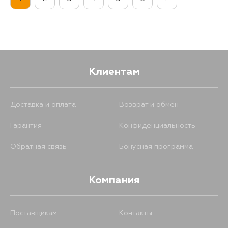
937
4 сентября
1586
2 сентября
892
5 сентября
1598
2 сентября
Клиентам
1600
2 сентября
Доставка и оплата
Возврат и обмен
1798
2 сентября
Гарантия
Конфиденциальность
Обратная связь
Бонусная программа
814
5 сентября
Компания
1580
6 сентября
Поставщикам
Контакты
1587
6 сентября