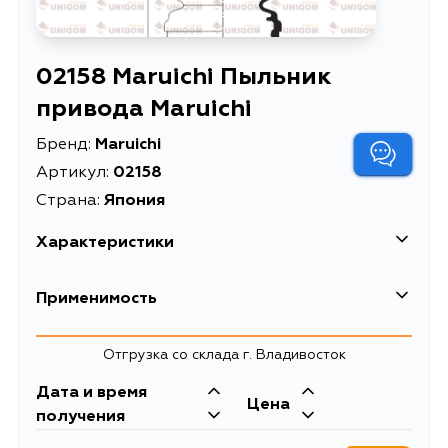
02158 Maruichi Пыльник
привода Maruichi
Бренд:
Maruichi
Артикул:
02158
Страна:
Япония
Характеристики
Описание
Пыльник привода Maruichi
Применимость
Honda
Отгрузка со склада г. Владивосток
Кузов
Двигатель
Дата и время
Цена
ECA1, ECA, E07Z
получения