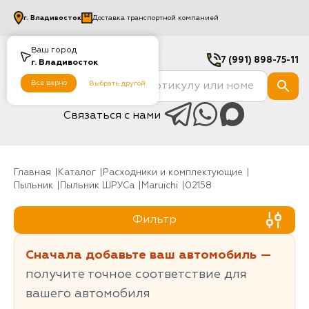
г.
Владивосток
Доставка транспортной компанией
Ваш город
7 (991) 898-75-11
г.
Владивосток
Все верно
Выбрать другой
Связаться с нами
Главная
Каталог
Расходники и комплектующие
Пыльник
Пыльник ШРУСа
Maruichi
02158
Фильтр
Сначала добавьте ваш автомобиль —
получите точное соответствие для
вашего автомобиля