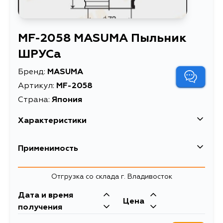
MF-2058 MASUMA Пыльник
ШРУСа
Бренд:
MASUMA
Артикул:
MF-2058
Страна:
Япония
Характеристики
EAN-13
4560116801619
Применимость
Высота упаковки, мм
100
Nissan
Отгрузка со склада г. Владивосток
Длина упаковки, мм
100
Кузов
Двигатель
Дата и время
Масса, кг
0.12
Infiniti
Цена
N15, N16, N16E, ENU14, EU14, HNU13,
SR20DE, GA16DE,
получения
HNU14, HU14, SNU13, FG10, ENY34,
GA14DE, CD20,
Объем упаковки, л
0.001
Кузов
Двигатель
ENY33, FGDY32, FGNY32, FGNY33,
QG18DE, YD22DDT,