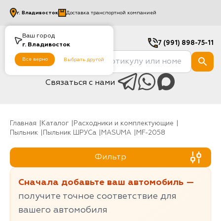
г.
Владивосток
Доставка транспортной компанией
Ваш город
7 (991) 898-75-11
г.
Владивосток
Все верно
Выбрать другой
Связаться с нами
Главная
Каталог
Расходники и комплектующие
Пыльник
Пыльник ШРУСа
MASUMA
MF-2058
Фильтр
Сначала добавьте ваш автомобиль —
получите точное соответствие для
вашего автомобиля