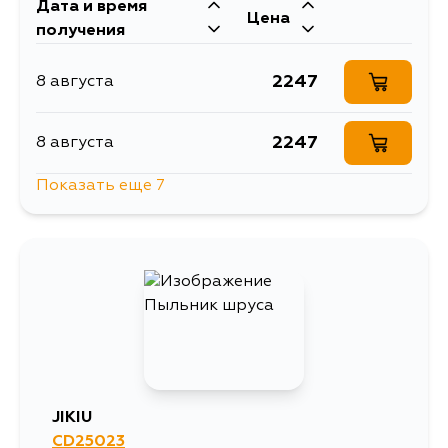
Дата и время
Цена
получения
2247
8 августа
2247
8 августа
Показать еще 7
1873
10 августа
2247
11 августа
2696
13 августа
2247
15 августа
JIKIU
CD25023
2527
29 августа