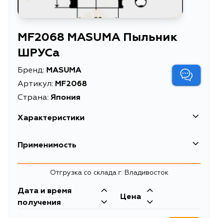
MF2068 MASUMA Пыльник
ШРУСа
Бренд:
MASUMA
Артикул:
MF2068
Страна:
Япония
Характеристики
EAN-13
4560116800681
Применимость
Высота упаковки, мм
100
Lexus
Отгрузка со склада г. Владивосток
Длина упаковки, мм
100
Кузов
Двигатель
Дата и время
Масса, кг
0.135
Toyota
Цена
GRS195, GRS196, GSE25, GSE26
3GRFSE, 2GRFSE,
получения
4GRFSE
Объем упаковки, л
0.001
Кузов
Двигатель