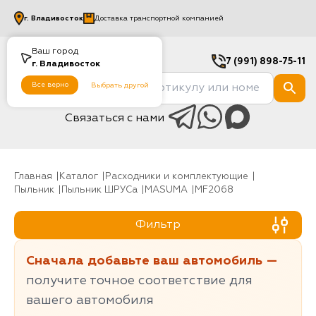
г.
Владивосток
Доставка транспортной компанией
Ваш город
7 (991) 898-75-11
г.
Владивосток
Все верно
Выбрать другой
Связаться с нами
Главная
Каталог
Расходники и комплектующие
Пыльник
Пыльник ШРУСа
MASUMA
MF2068
Фильтр
Сначала добавьте ваш автомобиль —
получите точное соответствие для
вашего автомобиля