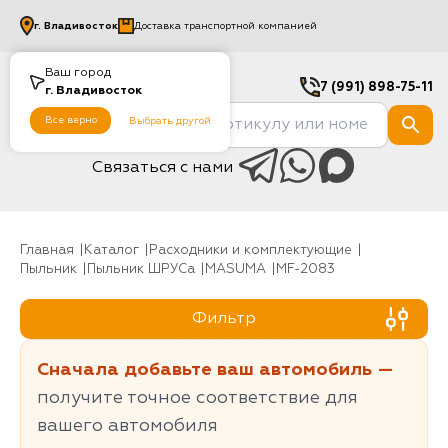
г.
Владивосток
Доставка транспортной компанией
Ваш город
7 (991) 898-75-11
г.
Владивосток
Все верно
Выбрать другой
Связаться с нами
Главная
Каталог
Расходники и комплектующие
Пыльник
Пыльник ШРУСа
MASUMA
MF-2083
Фильтр
Сначала добавьте ваш автомобиль —
получите точное соответствие для
вашего автомобиля