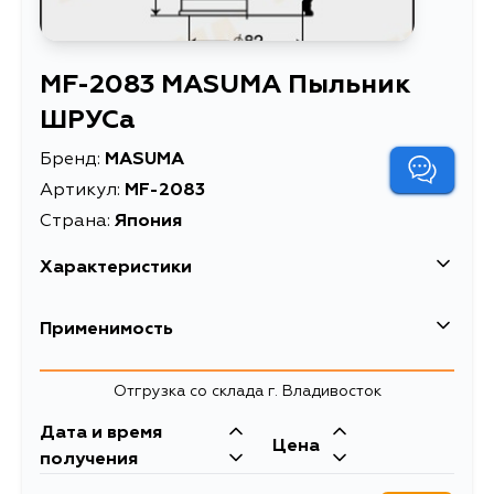
MF-2083 MASUMA Пыльник
ШРУСа
Бренд:
MASUMA
Артикул:
MF-2083
Страна:
Япония
Характеристики
EAN-13
4560116800186
Применимость
Высота упаковки, мм
100
Hyundai
Отгрузка со склада г. Владивосток
Длина упаковки, мм
100
Дата и время
Масса, кг
0.14
Mitsubishi
Цена
получения
Объем упаковки, л
0.001
Кузов
Двигатель