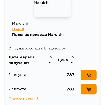
1871
9 августа
1897
9 августа
Maruichi
03414
2002
12 августа
Пыльник привода Maruichi
1871
13 августа
Отгрузка со склада г. Владивосток
Дата и время
2002
15 августа
Цена
получения
1871
29 августа
787
7 августа
1871
1 сентября
787
7 августа
Показать еще 3
1469
10 августа