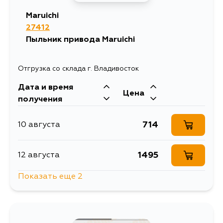
741
14 августа
Maruichi
27412
702
17 августа
Пыльник привода Maruichi
Отгрузка со склада г. Владивосток
Дата и время
Цена
получения
714
10 августа
1495
12 августа
Показать еще 2
851
14 августа
716
17 августа