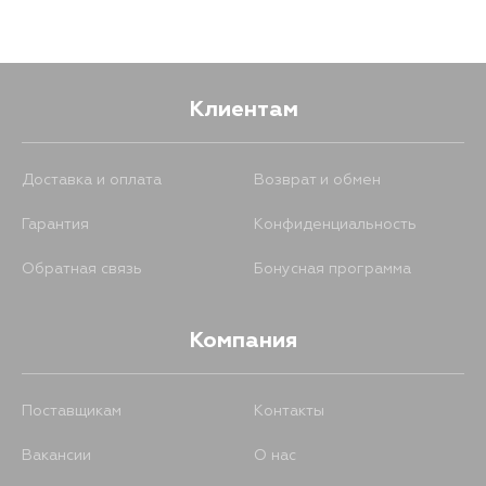
2763
11 августа
1555
29 августа
2725
12 августа
Клиентам
1213
30 августа
3090
12 августа
Доставка и оплата
Возврат и обмен
1445
30 августа
Гарантия
Конфиденциальность
3386
12 августа
1555
30 августа
Обратная связь
Бонусная программа
2725
13 августа
1613
30 августа
Компания
3310
14 августа
1627
30 августа
Поставщикам
Контакты
3582
14 августа
Вакансии
О нас
1650
30 августа