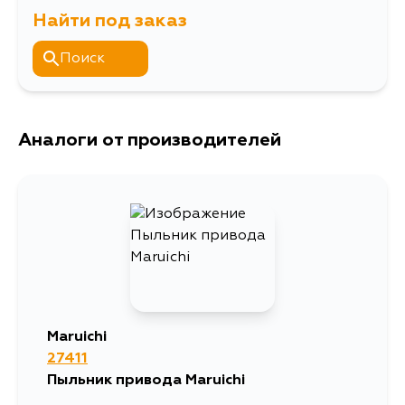
AE82, EE80, EL31, AW10, AW11,
4ALC, 4AL,
Найти под заказ
ПЫЛЬНИК ПРИВОДА
Описание
EP71
4AGELU, 4AGELC,
22x64/80x95
4AGEL, 2ELU,
2ALU, 2EL, 2AL,
Поиск
Ширина упаковки, мм
100
2ALC, 2ELC, 3E,
4AGZE, 2ETELU
Аналоги от производителей
Maruichi
27411
Пыльник привода Maruichi