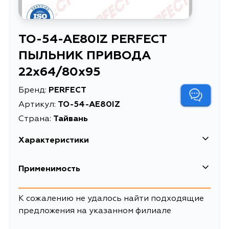
TO-54-AE80IZ PERFECT
ПЫЛЬНИК ПРИВОДА
22x64/80x95
Бренд:
PERFECT
Артикул:
TO-54-AE80IZ
Страна:
Тайвань
Характеристики
Высота упаковки, мм
145
Применимость
Длина упаковки, мм
100
Toyota
К сожалению не удалось найти подходящие
Масса, кг
0.341
предложения на указанном филиале
Кузов
Двигатель
Объем упаковки, л
1.45
AT150, AT151, AT160, AE80, AE81,
4AELU, 3ALU,