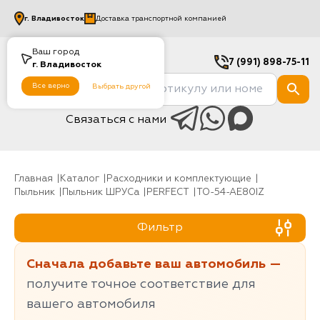
г.
Владивосток
Доставка транспортной компанией
Ваш город
7 (991) 898-75-11
г.
Владивосток
Все верно
Выбрать другой
Связаться с нами
Главная
Каталог
Расходники и комплектующие
Пыльник
Пыльник ШРУСа
PERFECT
TO-54-AE80IZ
Фильтр
Сначала добавьте ваш автомобиль —
получите точное соответствие для
вашего автомобиля