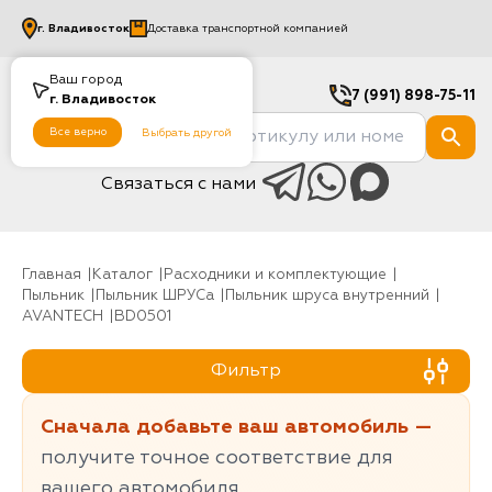
г.
Владивосток
Доставка транспортной компанией
Ваш город
7 (991) 898-75-11
г.
Владивосток
Все верно
Выбрать другой
Связаться с нами
Главная
Каталог
Расходники и комплектующие
Пыльник
Пыльник ШРУСа
Пыльник шруса внутренний
AVANTECH
BD0501
Фильтр
Сначала добавьте ваш автомобиль —
получите точное соответствие для
вашего автомобиля