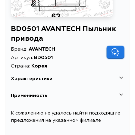
BD0501 AVANTECH Пыльник
привода
Бренд:
AVANTECH
Артикул:
BD0501
Страна:
Корея
Характеристики
EAN-13
4680261011265
Применимость
Высота упаковки, мм
115
Mazda
К сожалению не удалось найти подходящие
Длина упаковки, мм
105
предложения на указанном филиале
Масса, кг
0.236
Mitsubishi