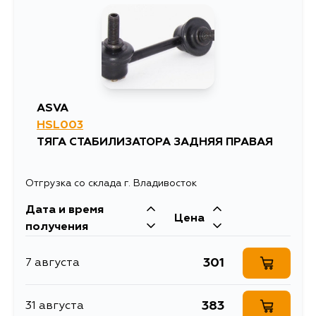
2197
10 августа
1622
11 августа
1528
12 августа
ASVA
HSL003
1363
14 августа
ТЯГА СТАБИЛИЗАТОРА ЗАДНЯЯ ПРАВАЯ
Отгрузка со склада г. Владивосток
Дата и время
Цена
получения
301
7 августа
383
31 августа