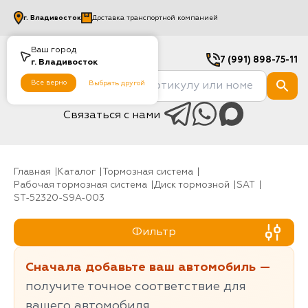
г.
Владивосток
Доставка транспортной компанией
Ваш город
7 (991) 898-75-11
г.
Владивосток
Все верно
Выбрать другой
Связаться с нами
Главная
Каталог
Тормозная система
Рабочая тормозная система
Диск тормозной
SAT
ST-52320-S9A-003
Фильтр
Сначала добавьте ваш автомобиль —
получите точное соответствие для
вашего автомобиля