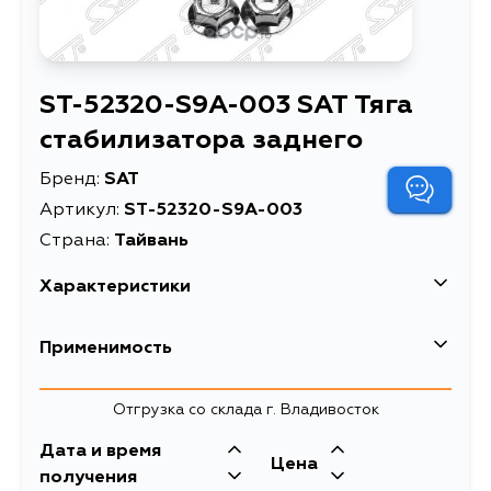
ST-52320-S9A-003 SAT Тяга
стабилизатора заднего
Бренд:
SAT
Артикул:
ST-52320-S9A-003
Страна:
Тайвань
Характеристики
Тяга стабилизатора
Применимость
Описание
заднего
Тяга стабилизатора
Honda
Отгрузка со склада г. Владивосток
Расширенное описание
заднего Honda CR-V
Кузов
RD5 02- RH
Двигатель
Дата и время
Цена
K24A1, K20A5,
получения
Товарная группа
стойки стабилизатора