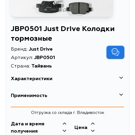
JBP0501 Just Drive Колодки
тормозные
Бренд:
Just Drive
Артикул:
JBP0501
Страна:
Тайвань
Характеристики
Описание
Колодки тормозные
Применимость
Товарная группа
тормозные колодки
Toyota
Отгрузка со склада г. Владивосток
Кузов
Двигатель
Дата и время
Цена
WAR20, ZGR20L, ZGR21L,
получения