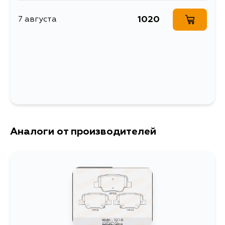
ZGR20R, ZGR21R, AUR20L,
AUR20R, AUR21L, AUR21R,
WAR20L, WAR20R
1020
7 августа
Аналоги от производителей