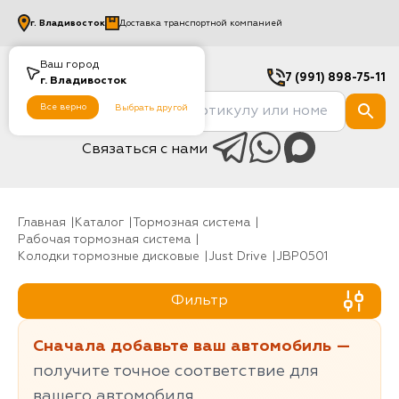
г.
Владивосток
Доставка транспортной компанией
Ваш город
7 (991) 898-75-11
г.
Владивосток
Все верно
Выбрать другой
Связаться с нами
Главная
Каталог
Тормозная система
Рабочая тормозная система
Колодки тормозные дисковые
Just Drive
JBP0501
Фильтр
Сначала добавьте ваш автомобиль —
получите точное соответствие для
вашего автомобиля