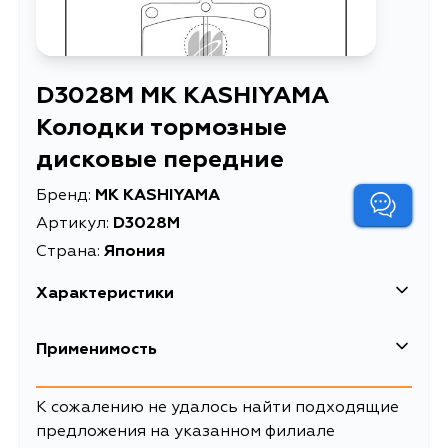
D3028M MK KASHIYAMA
Колодки тормозные
дисковые передние
Бренд:
MK KASHIYAMA
Артикул:
D3028M
Страна:
Япония
Характеристики
EAN-13
4950907601151
Применимость
Высота упаковки, мм
84
Mazda
К сожалению не удалось найти подходящие
Длина упаковки, мм
88
предложения на указанном филиале
Кузов
Двигатель