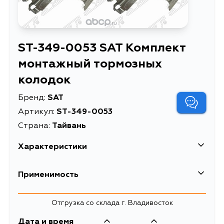
ST-349-0053 SAT Комплект
монтажный тормозных
колодок
Бренд:
SAT
Артикул:
ST-349-0053
Страна:
Тайвань
Характеристики
Комплект монтажный
Применимость
Описание
тормозных колодок
Комплект монтажный
Mazda
Отгрузка со склада г. Владивосток
Расширенное описание
тормозных колодок FR
TOYOTA RAV4 00-
Дата и время