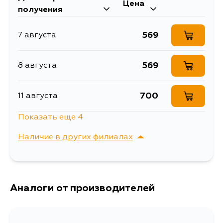
Toyota
Цена
получения
Кузов
Двигатель
569
7 августа
ACA20W, ACA21W, ZCA25W,
ZCA26W, ACA21L, ACA26L,
ACA23L, ACA28L, ACA21R,
CLA20R, ACA20L, ACA20R,
569
8 августа
ZCA25L, ZCA25R, ZCA26L,
ZCA26R, CLA20L, CLA21L, CLA21R,
ACA22R, ACA23R
700
11 августа
Показать еще 4
569
13 августа
Наличие в других филиалах
569
13 августа
г. Владивосток,
Выбрать
Крыгина , д. 15
569
Аналоги от производителей
15 августа
569
17 августа