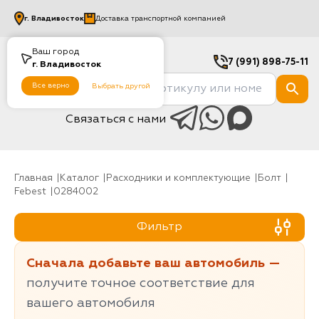
г.
Владивосток
Доставка транспортной компанией
Ваш город
7 (991) 898-75-11
г.
Владивосток
Все верно
Выбрать другой
Связаться с нами
Главная
Каталог
Расходники и комплектующие
болт
Febest
0284002
Фильтр
Сначала добавьте ваш автомобиль —
получите точное соответствие для
вашего автомобиля