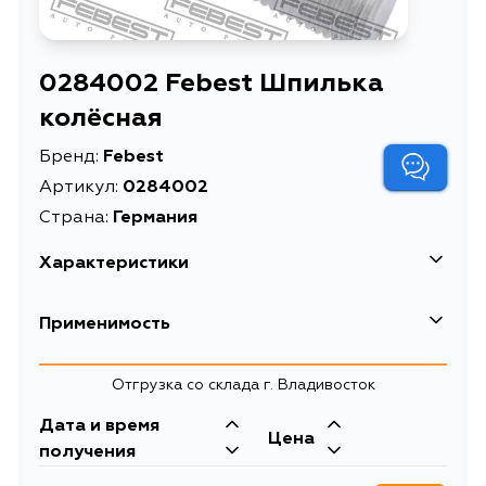
0284002 Febest Шпилька
колёсная
Бренд:
Febest
Артикул:
0284002
Страна:
Германия
Характеристики
EAN-13
4056111042367
Применимость
Высота упаковки, мм
19
Nissan
Отгрузка со склада г. Владивосток
Длина упаковки, мм
44
Кузов
Двигатель
Дата и время
Масса, кг
0.047
Infiniti
Цена
Z33, Z34, N15, N16, N16E, V10M,
VQ35HR, VQ35DE,
получения
PNW11, PW10, PW11, W10, SW10,
VQ37VHR,
Объем упаковки, л
0.018
Кузов
Двигатель
SW11, VEW10, VSW10, W11, JHU30,
SR20DE, GA16DE,