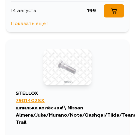
199
14 августа
Показать еще 1
227
5 сентября
STELLOX
7901402SX
шпилька колёсная!\ Nissan
Almera/Juke/Murano/Note/Qashqai/Tiida/Tean
Trail