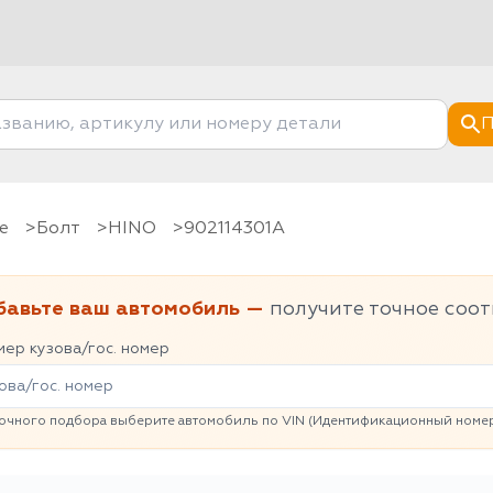
П
е
болт
HINO
902114301A
бавьте ваш автомобиль —
получите точное соот
ер кузова/гос. номер
очного подбора выберите автомобиль по VIN (Идентификационный номер 