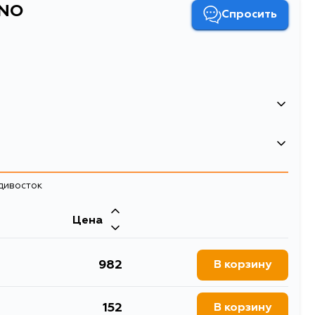
INO
Спросить
адивосток
Цена
982
В корзину
152
В корзину