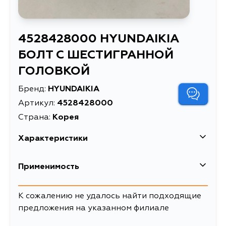
4528428000 HYUNDAIKIA
БОЛТ С ШЕСТИГРАННОЙ
ГОЛОВКОЙ
Бренд:
HYUNDAIKIA
Артикул:
4528428000
Страна:
Корея
Характеристики
Масса, кг
0.007
Применимость
БОЛТ С ШЕСТИГРАННОЙ
Описание
ГОЛОВКОЙ
Hyundai
К сожалению не удалось найти подходящие
предложения на указанном филиале
Кузов
Двигатель
Kia
XD
D4BB