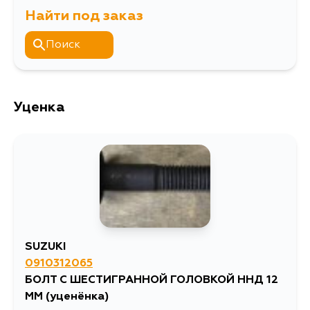
RH413, RH418, RH416, RH414D,
Найти под заказ
Расширенное описание
Болт
RH413F, RH416F, RH420, RH423
Поиск
Уценка
SUZUKI
0910312065
БОЛТ С ШЕСТИГРАННОЙ ГОЛОВКОЙ ННД 12
ММ
(уценёнка)