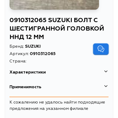
0910312065 SUZUKI БОЛТ С
ШЕСТИГРАННОЙ ГОЛОВКОЙ
ННД 12 ММ
Бренд:
SUZUKI
Артикул:
0910312065
Страна:
Характеристики
EAN-13
7777006305851
Применимость
Масса, кг
0.1
Suzuki
К сожалению не удалось найти подходящие
БОЛТ С
предложения на указанном филиале
Описание
ШЕСТИГРАННОЙ
Кузов
Двигатель
ГОЛОВКОЙ ННД 12 ММ
GC416V, GC415V, SY416, SY418,