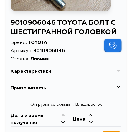
9010906046 TOYOTA БОЛТ С
ШЕСТИГРАННОЙ ГОЛОВКОЙ
Бренд:
TOYOTA
Артикул:
9010906046
Страна:
Япония
Характеристики
Масса, кг
0.009
Применимость
БОЛТ С ШЕСТИГРАННОЙ
Описание
ГОЛОВКОЙ
Toyota
Отгрузка со склада г. Владивосток
Кузов
Двигатель
Дата и время
Цена
ADT250, ADT251, AT220, AT221,
3SFE, 2CTE, 2CT,
получения
AZT220, AZT250, AZT251, CDT220,
1CDFTV, 2AZFSE,
CDT250, CT220, ST220, ZZT220,
3ZZFE, 1ZZFE,