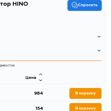
тор HINO
Спросить
0.003
адивосток
Цена
984
В корзину
154
В корзину