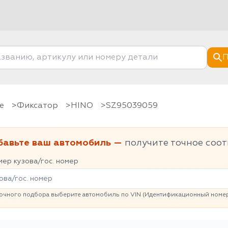
П
е
фиксатор
HINO
SZ95039059
бавьте ваш автомобиль —
получите точное соот
ер кузова/гос. номер
очного подбора выберите автомобиль по VIN (Идентификационный номер 