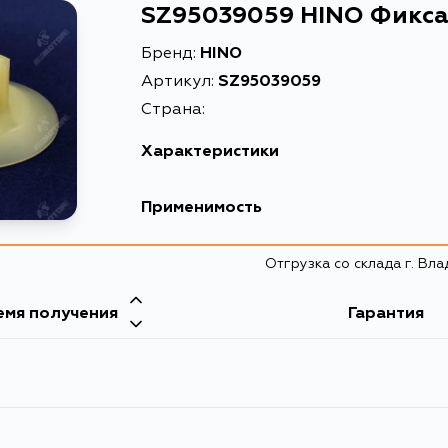
SZ95039059 HINO Фикса
Бренд:
HINO
Артикул:
SZ95039059
Страна:
Характеристики
Масса, кг
Применимость
Описание
Отгрузка со склада г. Вл
емя получения
Гарантия