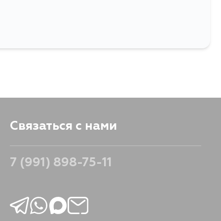
CF30, UCF31, ZZE120,
2GRFXE, 1NZFXE, 3SZFE, 2SZFE,
, ZZE111, ZZE112, ZZE132,
8AFE, 5AFE
3G, NZE124G, ZZE124G,
JZS175W, JZS179, GS171,
3, UZS175, ACR30, ACR40,
W, AHR10W, MCR30W,
MCU15, ACU10, ACU15,
U38W, SXU10W, SXU15W,
MCU20, MCU25, MHU23,
CP65, ACU20W, MCU20W,
X110, GX115W, GX110W,
 NCP15, ZZE136, ZZE137,
9, NCP61, ANT10, NCP31,
P41, SCP42, JCG17
Связаться с нами
7 (991) 898-75-11