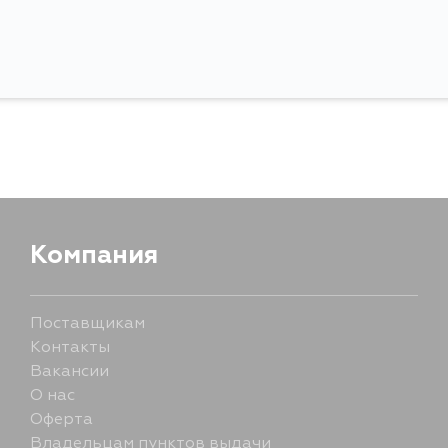
MCV36, MCV25, MCV25W, SXV25, SXV25W, U
ZZE130, ZZE120L, ZZE121L, ZRE120, ZZE121, NZE120
ZZE133, ZZE134, NZE121G, ZZE122G, ZZE12
NZE121N, ZZE122N, ZZE124N, GS171W, JZS171W, 
JKS175, JZS171, JZS175, JZS177, UZS171, UZS17
AHR10, MCR30, MCR40, ACR30W, ACR40
MCR40W, NCP25, MCU10W, MCU15W, MCU10, 
MHU38, SXU10, SXU15, ACU10W, ACU15W, MH
ACU20, ACU20L, ACU25, GVU48, GVU58, 
MHU28, MHU48, ACU25L, MCU20L, MCU25L, N
ACU25W, MCU25W, MHU28W, GX115, GX110, JZ
JZX110W, NCP16, NNP15, NHW11, NCZ25, UZZ40,
ZZE138, NCP75, NZE127, ZZE127, ZZE128, ZZE12
NCP12, NCP13, AXP41, AXP42, NCP41, NCP42, SC
Компания
Поставщикам
Контакты
Вакансии
О нас
Оферта
Владельцам пунктов выдачи