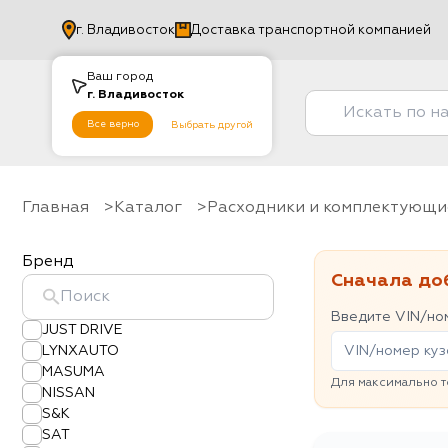
г.
Владивосток
Доставка транспортной компанией
Ваш город
г.
Владивосток
Все верно
Выбрать другой
Главная
Каталог
Расходники и комплектующи
Бренд
Сначала до
Введите VIN/ном
JUST DRIVE
LYNXAUTO
MASUMA
Для максимально т
NISSAN
S&K
SAT