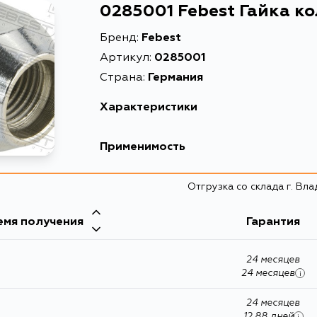
0285001 Febest Гайка к
Бренд:
Febest
Артикул:
0285001
Страна:
Германия
Характеристики
EAN-13
Применимость
Высота упаковки, мм
Отгрузка со склада г. Вл
Длина упаковки, мм
Масса, кг
емя получения
Гарантия
Объем упаковки, л
24 месяцев
Описание
24 месяцев
i
Расширенное описание
24 месяцев
12.88 дней
i