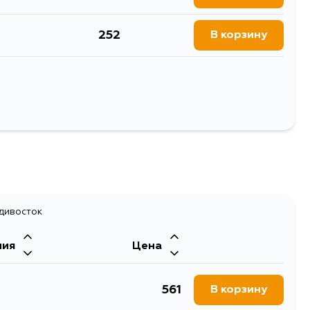
21
252
В корзину
292
В корзину
252
В корзину
Выбрать
адивосток
ния
Цена
561
В корзину