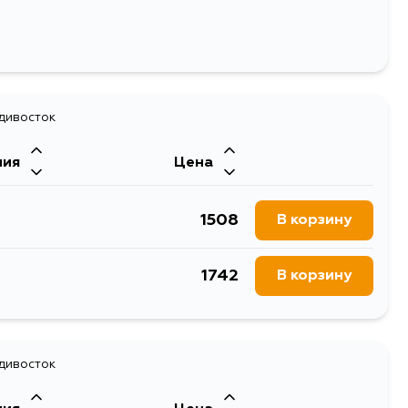
адивосток
ния
Цена
1508
В корзину
1742
В корзину
адивосток