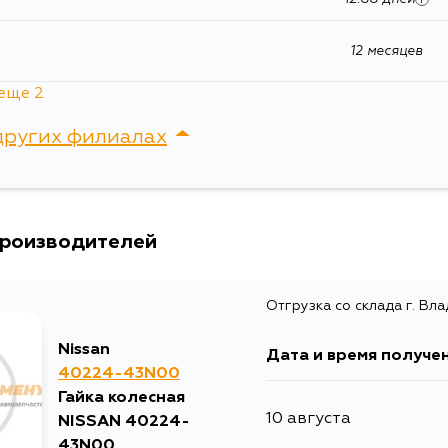
Ширина упаковки, мм
12 месяцев
еще 2
а
12 месяцев
других филиалах
24 месяцев
я
12.88 дней
i
сток, Крыгина , д. 15
производителей
Отгрузка со склада г. Вл
Nissan
Дата и время получе
40224-43N00
Гайка колесная
10 августа
NISSAN 40224-
43N00