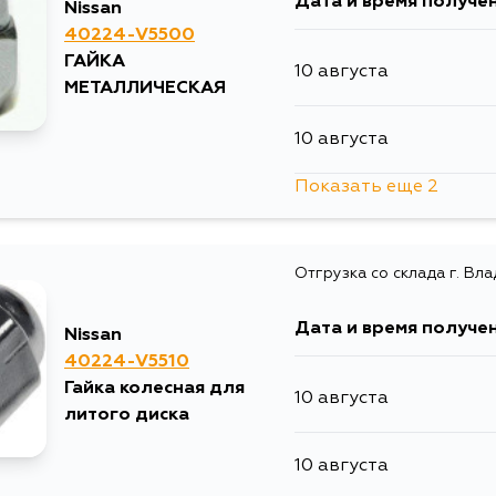
Дата и время получе
Nissan
40224-V5500
ГАЙКА
10 августа
МЕТАЛЛИЧЕСКАЯ
10 августа
Показать еще 2
13 августа
Отгрузка со склада г. Вл
15 августа
Дата и время получе
Nissan
40224-V5510
Гайка колесная для
10 августа
литого диска
10 августа