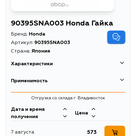
90395SNA003 Honda Гайка
Бренд:
Honda
Артикул:
90395SNA003
Страна:
Япония
Характеристики
EAN-13
7777006272634
Применимость
Высота упаковки, мм
15
Honda
Отгрузка со склада г. Владивосток
Длина упаковки, мм
23
Кузов
Двигатель
Дата и время
Масса, кг
0.023
Цена
PSJD57, PSJD55,
получения
PSJD06, PSJD04,
Объем упаковки, л
0.008
PSHD58, PSGD53,
PSGD02, MG317,
573
7 августа
Описание
Гайка
MG217, MG117,