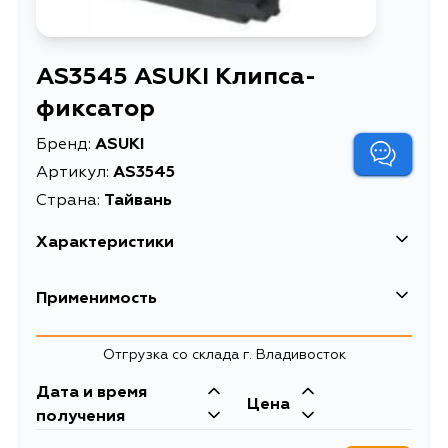
AS3545 ASUKI Клипса-
фиксатор
Бренд:
ASUKI
Артикул:
AS3545
Страна:
Тайвань
Характеристики
Применимость
Volkswagen
Отгрузка со склада г. Владивосток
Кузов
Двигатель
Дата и время
Цена
2KA, 2KB, 2KH, 2KJ
CZCB, CWVA,
получения
CAYE, CAYD, CFHF