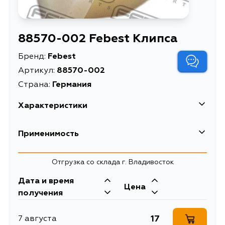
88570-002 Febest Клипса
Бренд:
Febest
Артикул:
88570-002
Страна:
Германия
Характеристики
EAN-13
4056111163949
Применимость
Высота упаковки, мм
10
Chrysler
Отгрузка со склада г. Владивосток
Длина упаковки, мм
80
Дата и время
Масса, кг
0.01
Цена
получения
Описание
Клипса
17
7 августа
Ширина упаковки, мм
60