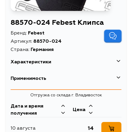
88570-024 Febest Клипса
Бренд:
Febest
Артикул:
88570-024
Страна:
Германия
Характеристики
EAN-13
4056111163895
Применимость
Высота упаковки, мм
10
Honda
Отгрузка со склада г. Владивосток
Длина упаковки, мм
80
Дата и время
Масса, кг
0.009
Цена
получения
Описание
Клипса
14
10 августа
Ширина упаковки, мм
60