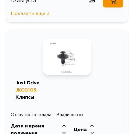
25
10 августа
Показать еще 2
921
11 августа
25
4 сентября
Just Drive
JKC0103
Клипсы
Отгрузка со склада г. Владивосток
Дата и время
Цена
получения