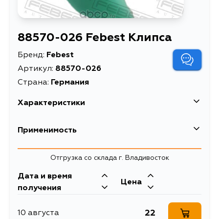
88570-026 Febest Клипса
Бренд:
Febest
Артикул:
88570-026
Страна:
Германия
Характеристики
EAN-13
4056111163901
Применимость
Высота упаковки, мм
10
Honda
Отгрузка со склада г. Владивосток
Длина упаковки, мм
80
Дата и время
Масса, кг
0.006
Цена
получения
Описание
Клипса
22
10 августа
Ширина упаковки, мм
60