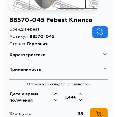
88570-045 Febest Клипса
Бренд:
Febest
Артикул:
88570-045
Страна:
Германия
Характеристики
EAN-13
4056111161143
Применимость
Высота упаковки, мм
17
Renault
Отгрузка со склада г. Владивосток
Длина упаковки, мм
19
Дата и время
Масса, кг
0.001
Цена
получения
Описание
Клипса
33
10 августа
Ширина упаковки, мм
19