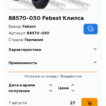
88570-050 Febest Клипса
Бренд:
Febest
Артикул:
88570-050
Страна:
Германия
Характеристики
EAN-13
4056111163864
Применимость
Высота упаковки, мм
10
Hyundai
Отгрузка со склада г. Владивосток
Длина упаковки, мм
80
Дата и время
Масса, кг
0.009
Mazda
Цена
получения
Описание
Клипса
27
7 августа
Ширина упаковки, мм
60