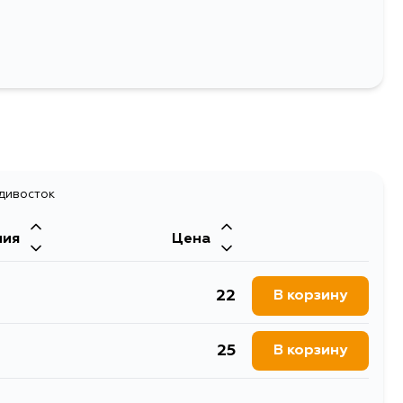
Двигатель
416Q, SN413V, SQ420Q,
адивосток
ния
Цена
22
В корзину
25
В корзину