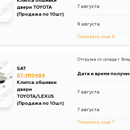
Клипса обшивки
7 августа
двери TOYOTA
(Продажа по 10шт)
9 августа
Показать еще 6
12 августа
Отгрузка со склада г. Вл
14 августа
SAT
Дата и время получе
ST-M10484
16 августа
Клипса обшивки
двери
7 августа
17 августа
TOYOTA/LEXUS
(Продажа по 10шт)
7 августа
18 августа
Показать еще 7
9 августа