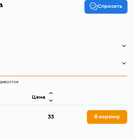
а
Спросить
4056111164137
10
адивосток
100
0.001
Цена
Клипса
Двигатель
33
В корзину
8W, V76W, V83W, V93W,
80
4W, V66W, V96W, V74W,
H43A, H48A, H41A, H46A,