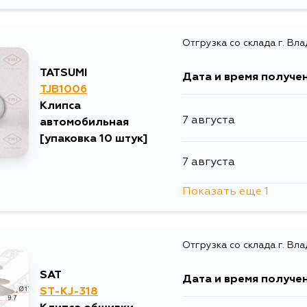
9 августа
Отгрузка со склада г. Вл
10 августа
TATSUMI
Дата и время получе
23 августа
TJB1006
Клипса
7 августа
автомобильная
[упаковка 10 штук]
7 августа
Показать еще 1
14 августа
Отгрузка со склада г. Вл
SAT
Дата и время получе
ST-KJ-318