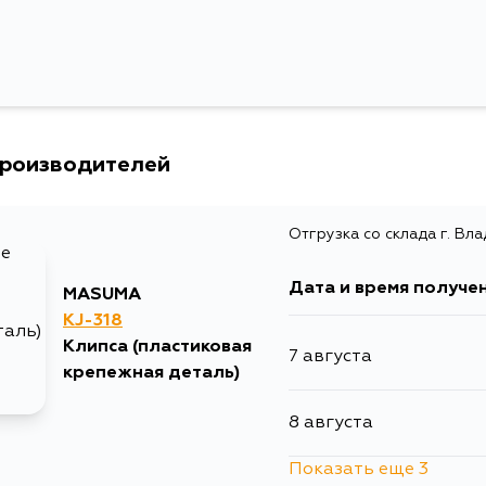
Кузов
Toyota
RG413, RG415, JB424W, JB424X, SQ416L, SQ
SQ420L, SN413Q, SN413, SN415VD, SN415QD
Chrysler
производителей
Отгрузка со склада г. Вл
Дата и время получе
MASUMA
KJ-318
Клипса (пластиковая
7 августа
крепежная деталь)
8 августа
Показать еще 3