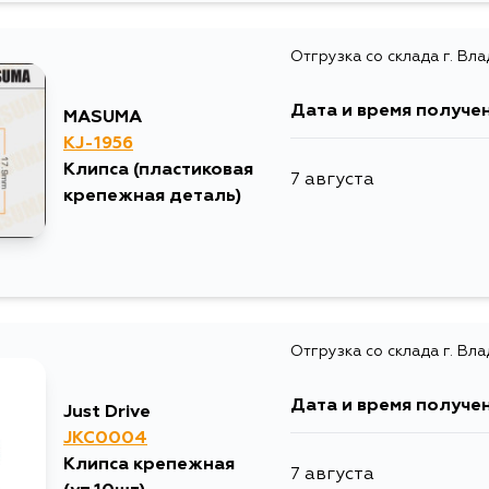
27 августа
Отгрузка со склада г. Вл
12 августа
Дата и время получе
MASUMA
14 августа
KJ-1956
Клипса (пластиковая
7 августа
16 августа
крепежная деталь)
17 августа
18 августа
Отгрузка со склада г. Вл
27 августа
Дата и время получе
Just Drive
JKC0004
Клипса крепежная
7 августа