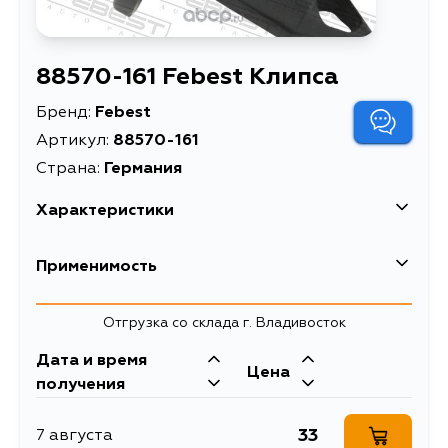
88570-161 Febest Клипса
Бренд:
Febest
Артикул:
88570-161
Страна:
Германия
Характеристики
EAN-13
4056111169941
Применимость
Высота упаковки, мм
20
Land Rover
Отгрузка со склада г. Владивосток
Длина упаковки, мм
30
Дата и время
Масса, кг
0.0019
Ford
Цена
получения
Описание
Клипса
Кузов
Двигатель
33
7 августа
LIGHT TRUCK, CAR
Клипса AUDI