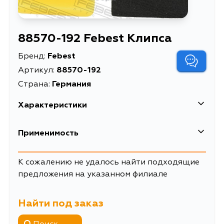
88570-192 Febest Клипса
Бренд:
Febest
Артикул:
88570-192
Страна:
Германия
Характеристики
EAN-13
4056111170251
Применимость
Высота упаковки, мм
17
К сожалению не удалось найти подходящие
Длина упаковки, мм
25
предложения на указанном филиале
Масса, кг
0.0025
Найти под заказ
Описание
Клипса
Ширина упаковки, мм
19