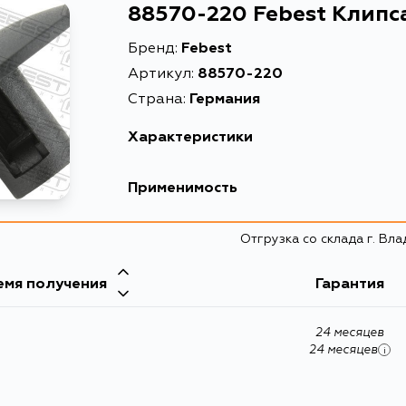
88570-220 Febest Клипс
Бренд:
Febest
Артикул:
88570-220
Страна:
Германия
Характеристики
EAN-13
Применимость
Высота упаковки, мм
Ford
Отгрузка со склада г. Вл
Длина упаковки, мм
Масса, кг
емя получения
Renault
Гарантия
Описание
24 месяцев
Ширина упаковки, мм
24 месяцев
i