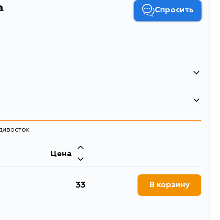
а
Спросить
4056111170534
17
адивосток
30
0.00165
Цена
Клипса
33
В корзину
30