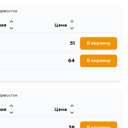
адивосток
ния
Цена
51
В корзину
64
В корзину
51
В корзину
51
адивосток
В корзину
ния
Цена
38
В корзину