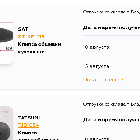
Отгрузка со склада г. Вл
Дата и время получе
SAT
ST-KE-118
Клипса обшивки
10 августа
кузова шт
15 августа
Показать еще 2
19 августа
Отгрузка со склада г. Вл
21 августа
TATSUMI
Дата и время получе
TJB1054
Клипса
10 августа