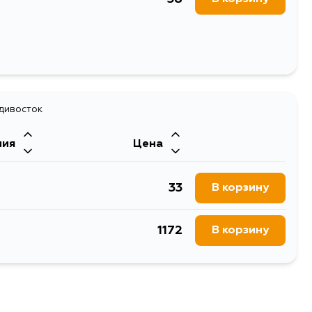
адивосток
ния
Цена
33
В корзину
1172
В корзину
.