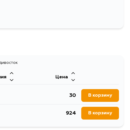
адивосток
ния
Цена
30
В корзину
924
В корзину