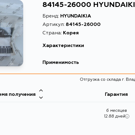
84145-26000 HYUNDAIKI
Бренд:
HYUNDAIKIA
Артикул:
84145-26000
Страна:
Корея
Характеристики
EAN-13
Применимость
Высота упаковки, мм
Hyundai
Отгрузка со склада г. Вл
Длина упаковки, мм
Кузов
Масса, кг
емя получения
Kia
Гарантия
IG, LF
Объем упаковки, л
6 месяцев
Описание
12.88 дней
i
Ширина упаковки, мм