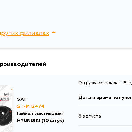
других филиалах
сток, Крыгина , д. 15
производителей
Отгрузка со склада г. Вл
Дата и время получе
SAT
ST-M12474
Гайка пластиковая
8 августа
HYUNDIKI (10 штук)