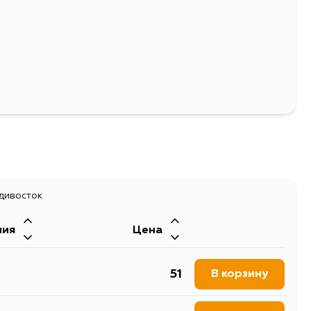
Выбрать
адивосток
ния
Цена
51
В корзину