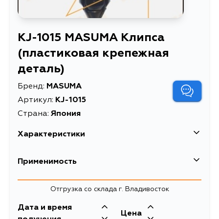
KJ-1015 MASUMA Клипса
(пластиковая крепежная
деталь)
Бренд:
MASUMA
Артикул:
KJ-1015
Страна:
Япония
Характеристики
EAN-13
4560116770670
Применимость
Высота упаковки, мм
15
Honda
Отгрузка со склада г. Владивосток
Длина упаковки, мм
200
Кузов
Двигатель
Дата и время
Масса, кг
0.07
Nissan
Цена
B20A2, A20A4,