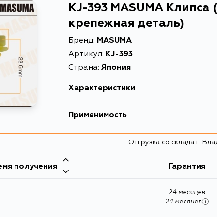
KJ-393 MASUMA Клипса 
крепежная деталь)
Бренд:
MASUMA
Артикул:
KJ-393
Страна:
Япония
Характеристики
EAN-13
4560116772
Применимость
Высота упаковки, мм
22
Отгрузка со склада г. Вл
Длина упаковки, мм
195
Масса, кг
0.08
емя получения
Гарантия
Объем упаковки, л
0.0006220
24 месяцев
Описание
Клипса (пла
24 месяцев
i
Расширенное описание
Клипса авт