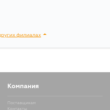
Ширина упаковки, мм
145
других филиалах
сток, Крыгина , д. 15
Компания
Поставщикам
Контакты