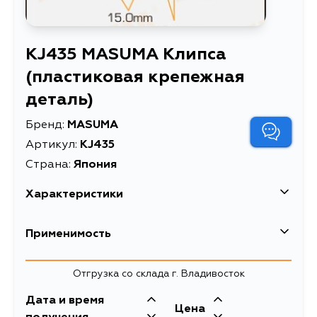
KJ435 MASUMA Клипса
(пластиковая крепежная
деталь)
Бренд:
MASUMA
Артикул:
KJ435
Страна:
Япония
Характеристики
EAN-13
4560116772223
Применимость
Масса, кг
0.12
Отгрузка со склада г. Владивосток
Объем упаковки, л
0.000792
Дата и время
Клипса (пластиковая
Цена
Описание