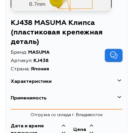
KJ438 MASUMA Клипса
(пластиковая крепежная
деталь)
Бренд:
MASUMA
Артикул:
KJ438
Страна:
Япония
Характеристики
EAN-13
4560116771899
Применимость
Масса, кг
0.07
Отгрузка со склада г. Владивосток
Объем упаковки, л
0.000266
Дата и время
Клипса (пластиковая
Цена
Описание