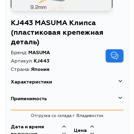
KJ443 MASUMA Клипса
(пластиковая крепежная
деталь)
Бренд:
MASUMA
Артикул:
KJ443
Страна:
Япония
Характеристики
EAN-13
4560116771912
Применимость
Высота упаковки, мм
10
Отгрузка со склада г. Владивосток
Длина упаковки, мм
190
Дата и время
Масса, кг
0.08
Цена