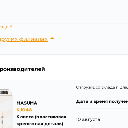
еще 4
12 месяцев
других филиалах
12 месяцев
сток, Крыгина , д. 15
12 месяцев
производителей
12 месяцев
Отгрузка со склада г. Вл
Дата и время получе
MASUMA
KJ048
Клипса (пластиковая
10 августа
крепежная деталь)