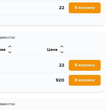
L13Z2, L12B2, L12B1, E07A, F22B8,
B18B4
22
В корзину
845
В корзину
адивосток
ния
Цена
22
В корзину
920
В корзину
адивосток