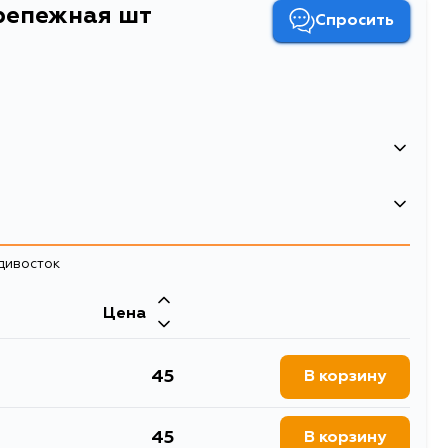
репежная шт
Спросить
ипса крепежная шт
ипса крепежная SAT ST-KJ-048 (1 шт.)
адивосток
Двигатель
Цена
H22A1, H22A, F22Z4, F22B5, F22B4,
F22B3, F22B2, F22B1, F22B, F22A8,
F22A7, F22A6, F22A4, F22A1, F20B3,
F20B2, F20B1, F20B, F20A7, F20A5,
45
В корзину
F18B1, F18B, C27A4, G25A, G20A,
D16A9, D16A7, D15B4, D15B3, D15B2,
D13B2, D12B1, K20A3, K20A2, D17A5,
45
D17A2, D16W7, D16V3, D16V1, D15Y3,
В корзину