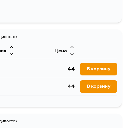
адивосток
ния
Цена
44
В корзину
44
В корзину
930
В корзину
адивосток